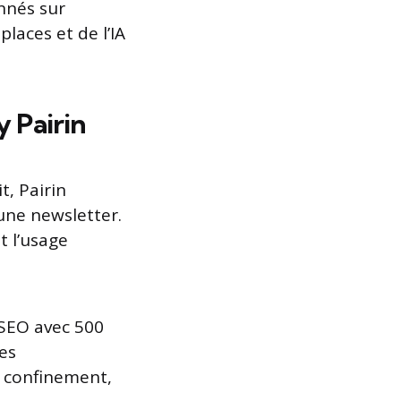
nnés sur
laces et de l’IA
 Pairin
, Pairin
une newsletter.
t l’usage
 SEO avec 500
es
e confinement,