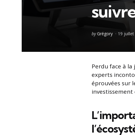
suivr
Posted
by
Grégory
19 juille
by
Perdu face à la
experts inconto
éprouvées sur l
investissement 
L’import
l’écosys