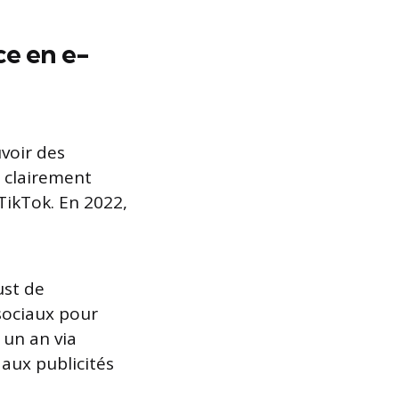
ce en e-
voir des
t clairement
TikTok. En 2022,
ust de
sociaux pour
 un an via
aux publicités