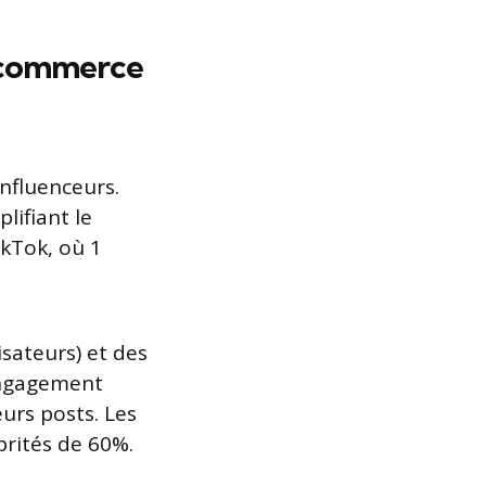
e commerce
influenceurs.
lifiant le
ikTok, où 1
sateurs) et des
engagement
urs posts. Les
brités de 60%.