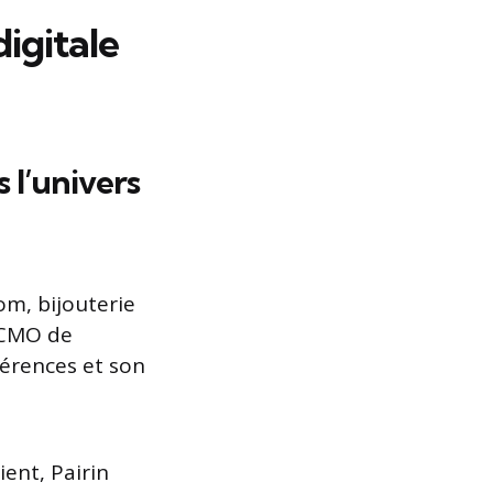
digitale
 l’univers
om, bijouterie
n CMO de
férences et son
ient, Pairin