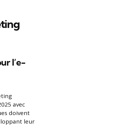
eting
ur l’e-
eting
 2025 avec
ques doivent
eloppant leur