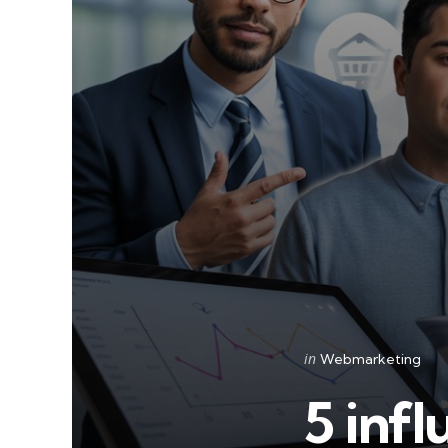
Categories
Posted
in
Webmarketing
in
5 inf