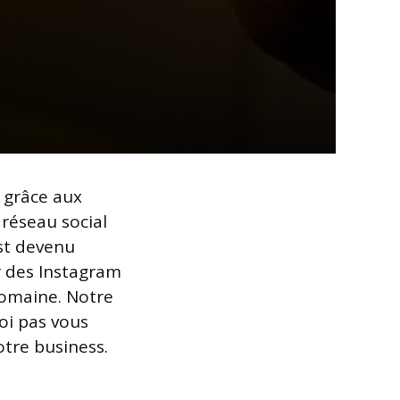
 grâce aux
réseau social
est devenu
r des Instagram
 domaine. Notre
uoi pas vous
otre business.