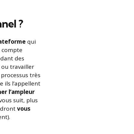
nel ?
lateform
e
qui
n compte
ndant des
ou travailler
 processus très
 ils l’appellent
er l’ampleur
ous suit, plus
endront
vous
nt).