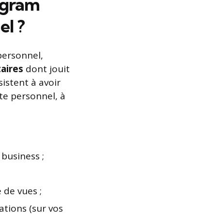
tagram
el ?
personnel,
aires
dont jouit
istent à avoir
te personnel, à
 business ;
 de vues ;
cations (sur vos