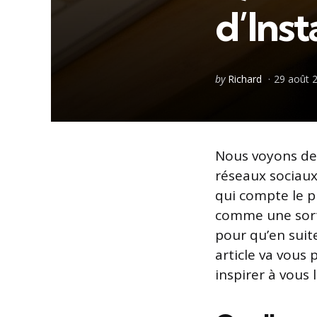
d’Ins
Posted
by
Richard
29 août 
by
Nous voyons de 
réseaux sociaux
qui compte le p
comme une sorte
pour qu’en suite
article va vous 
inspirer à vous 