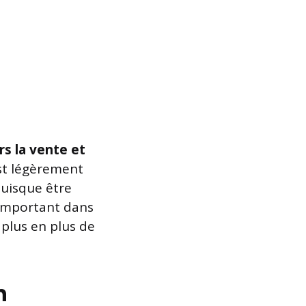
rs la vente et
st légèrement
puisque être
 important dans
 plus en plus de
m