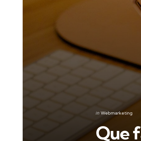
Categories
Posted
in
Webmarketing
in
Que f