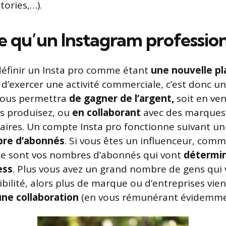
tories,…).
e qu’un Instagram profession
éfinir un Insta pro comme étant
une nouvelle p
d’exercer une activité commerciale, c’est donc u
 vous permettra
de gagner de l’argent,
soit en ve
us produisez, ou
en collaborant
avec des marques 
aires. Un compte Insta pro fonctionne suivant un
bre d’abonnés
. Si vous êtes un influenceur, comme
 ce sont vos nombres d’abonnés qui vont
détermin
ess
. Plus vous avez un grand nombre de gens qui v
sibilité, alors plus de marque ou d’entreprises vi
 une collaboration
(en vous rémunérant évidemme